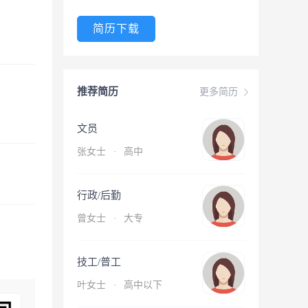
简历下载
推荐简历
更多简历
文员
张女士
·
高中
行政/后勤
曾女士
·
大专
技工/普工
叶女士
·
高中以下