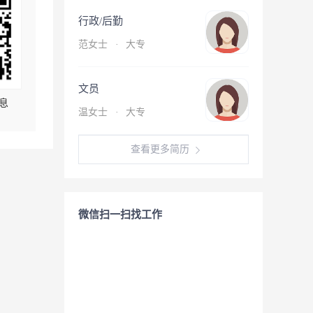
行政/后勤
范女士
·
大专
文员
息
温女士
·
大专
查看更多简历
微信扫一扫找工作