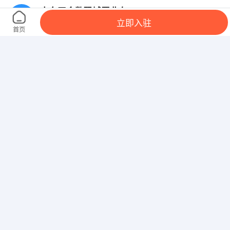
山东天合数码城置业有限公司
立即入驻
枣庄市高新区安侨公寓写字楼B座7楼
首页
山东天畅环保工程有限公司
山东省枣庄市山亭区经济开发区世纪大道东侧
枣庄仁合妇婴服务有限公司
枣庄市新城区嘉汇大厦5楼A区43号
山东兴盟置业有限公司
山东滕州市荆河西路与鲁班大道交汇处
山东德州汽车摩托车专修学院