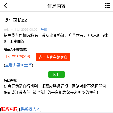
信息内容
货车司机b2
蒙阴人才网 2026.08.09
举报
招聘货车司机b2数名，带从业资格证，吃苦耐劳，开6米8，9米
6，工资面议
联系人手机/微信：
151****9399
点击查看完整信息
(
查看需要10金币
)
特此声明：
信息真伪请自行辨别，求职应聘须谨慎，网站对此不承担任何
保证或连带责任! 希望我们的平台能为您带来更多的便利！
[
联系客服
]
[
最新找人才
]